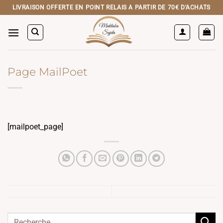
Passer
LIVRAISON OFFERTE EN POINT RELAIS A PARTIR DE 70€ D'ACHATS
au
contenu
Page MailPoet
[mailpoet_page]